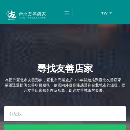
跳
頁
到
面
主
頂
TW
要
端
內
容
區
塊
尋找友善店家
為提升臺北市友善形象，臺北市商業處於105年開始推動臺北友善店家，
希望透過提供友善項目服務，使國內外遊客能感受到台北城市的溫暖，提
升友善店家知名度及形象，促進友善城市的發展。