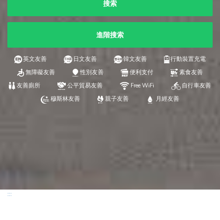
搜索
進階搜索
英文友善
日文友善
韓文友善
行動裝置充電
無障礙友善
性別友善
便利支付
素食友善
友善廁所
公平貿易友善
Free WiFi
自行車友善
穆斯林友善
親子友善
月經友善
:::