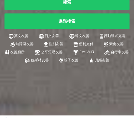
搜索
進階搜索
英文友善
日文友善
韓文友善
行動裝置充電
無障礙友善
性別友善
便利支付
素食友善
友善廁所
公平貿易友善
Free WiFi
自行車友善
穆斯林友善
親子友善
月經友善
:::