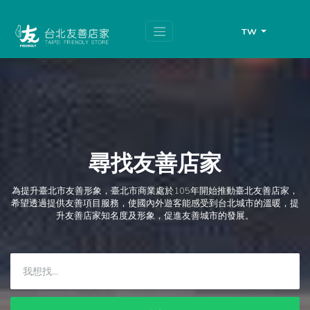
跳
頁
到
面
主
頂
TW
要
端
內
容
區
塊
尋找友善店家
為提升臺北市友善形象，臺北市商業處於105年開始推動臺北友善店家，
希望透過提供友善項目服務，使國內外遊客能感受到台北城市的溫暖，提
升友善店家知名度及形象，促進友善城市的發展。