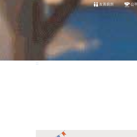
友善廁所
公
:::