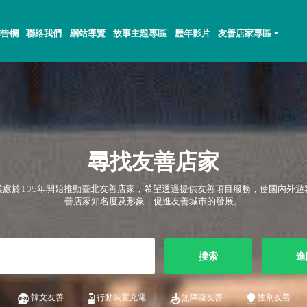
佈告欄
聯絡我們
網站導覽
故事主題專區
歷年影片
友善店家專區
尋找友善店家
業處於105年開始推動臺北友善店家，希望透過提供友善項目服務，使國內外遊
善店家知名度及形象，促進友善城市的發展。
搜索
進
韓文友善
行動裝置充電
無障礙友善
性別友善