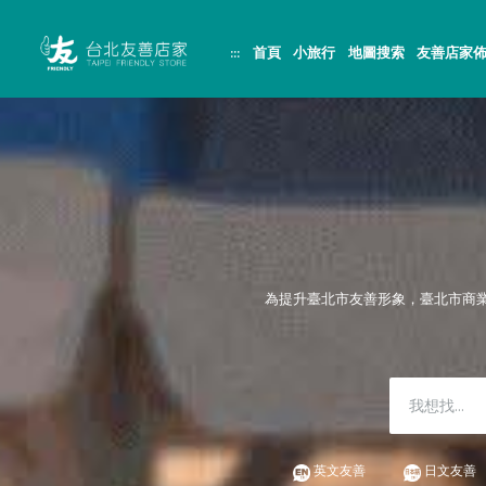
跳
頁
到
面
主
頂
:::
首頁
小旅行
地圖搜索
友善店家
要
端
內
容
區
塊
為提升臺北市友善形象，臺北市商
英文友善
日文友善