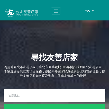
跳
頁
到
面
主
頂
TW
要
端
內
容
區
塊
尋找友善店家
為提升臺北市友善形象，臺北市商業處於105年開始推動臺北友善店家，
希望透過提供友善項目服務，使國內外遊客能感受到台北城市的溫暖，提
升友善店家知名度及形象，促進友善城市的發展。