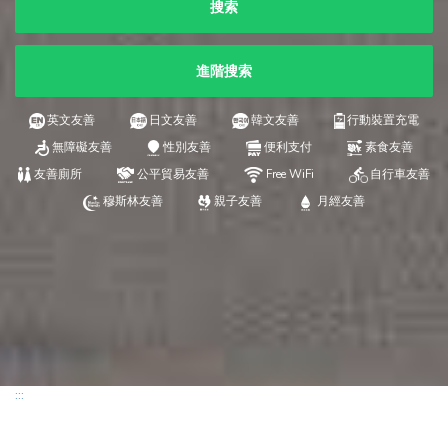
搜索
進階搜索
英文友善
日文友善
韓文友善
行動裝置充電
無障礙友善
性別友善
便利支付
素食友善
友善廁所
公平貿易友善
Free WiFi
自行車友善
穆斯林友善
親子友善
月經友善
:::