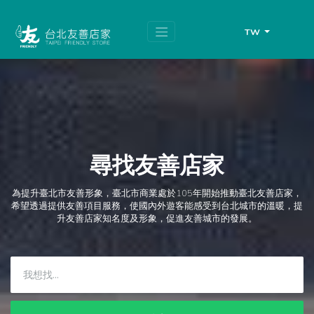
跳
頁
到
面
主
頂
TW
要
端
內
容
區
塊
尋找友善店家
為提升臺北市友善形象，臺北市商業處於105年開始推動臺北友善店家，
希望透過提供友善項目服務，使國內外遊客能感受到台北城市的溫暖，提
升友善店家知名度及形象，促進友善城市的發展。