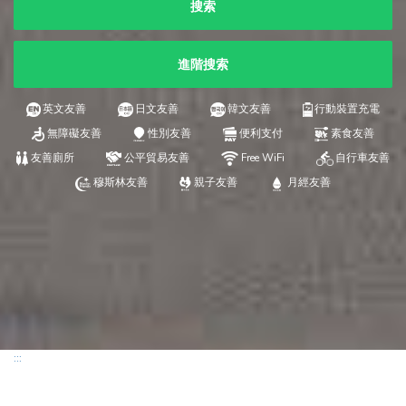
搜索
進階搜索
英文友善
日文友善
韓文友善
行動裝置充電
無障礙友善
性別友善
便利支付
素食友善
友善廁所
公平貿易友善
Free WiFi
自行車友善
穆斯林友善
親子友善
月經友善
:::