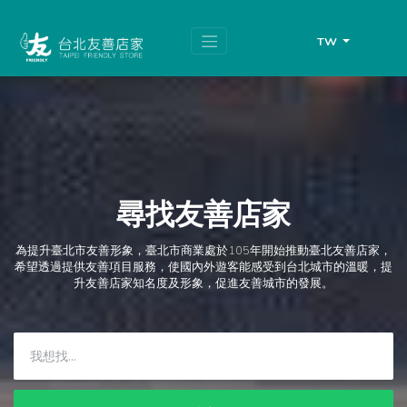
跳
頁
到
面
主
頂
TW
要
端
內
容
區
塊
尋找友善店家
為提升臺北市友善形象，臺北市商業處於105年開始推動臺北友善店家，
希望透過提供友善項目服務，使國內外遊客能感受到台北城市的溫暖，提
升友善店家知名度及形象，促進友善城市的發展。