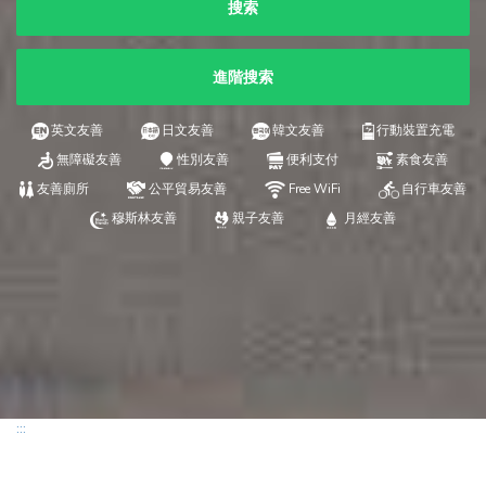
搜索
進階搜索
英文友善
日文友善
韓文友善
行動裝置充電
無障礙友善
性別友善
便利支付
素食友善
友善廁所
公平貿易友善
Free WiFi
自行車友善
穆斯林友善
親子友善
月經友善
:::