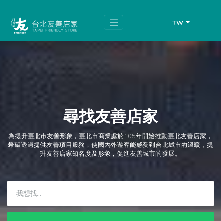
跳
頁
到
面
主
頂
TW
要
端
內
容
區
塊
尋找友善店家
為提升臺北市友善形象，臺北市商業處於105年開始推動臺北友善店家，
希望透過提供友善項目服務，使國內外遊客能感受到台北城市的溫暖，提
升友善店家知名度及形象，促進友善城市的發展。