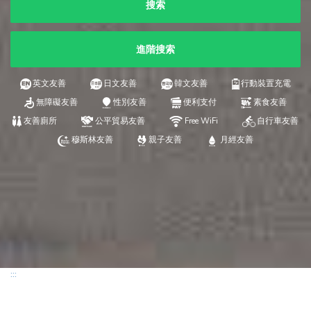
搜索
進階搜索
英文友善
日文友善
韓文友善
行動裝置充電
無障礙友善
性別友善
便利支付
素食友善
友善廁所
公平貿易友善
Free WiFi
自行車友善
穆斯林友善
親子友善
月經友善
:::