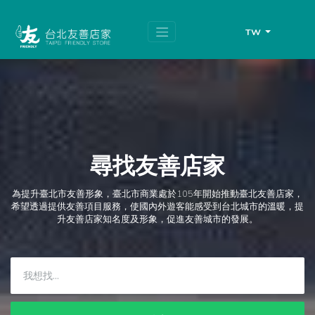
跳
頁
到
面
主
頂
TW
要
端
內
容
區
塊
尋找友善店家
為提升臺北市友善形象，臺北市商業處於105年開始推動臺北友善店家，
希望透過提供友善項目服務，使國內外遊客能感受到台北城市的溫暖，提
升友善店家知名度及形象，促進友善城市的發展。