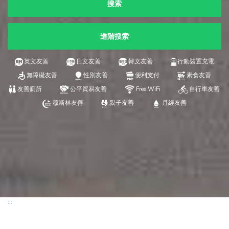
搜索
進階搜索
英文友善
日文友善
韓文友善
行動裝置充電
無障礙友善
性別友善
便利支付
素食友善
友善廁所
公平貿易友善
Free WiFi
自行車友善
穆斯林友善
親子友善
月經友善
:::