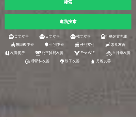
搜索
進階搜索
英文友善
日文友善
韓文友善
行動裝置充電
無障礙友善
性別友善
便利支付
素食友善
友善廁所
公平貿易友善
Free WiFi
自行車友善
穆斯林友善
親子友善
月經友善
:::