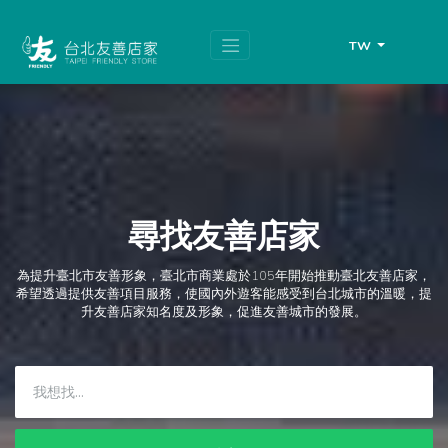
跳
頁
到
面
主
頂
TW
要
端
內
容
區
塊
尋找友善店家
為提升臺北市友善形象，臺北市商業處於105年開始推動臺北友善店家，
希望透過提供友善項目服務，使國內外遊客能感受到台北城市的溫暖，提
升友善店家知名度及形象，促進友善城市的發展。