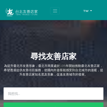
跳
頁
到
面
主
頂
TW
要
端
內
容
區
塊
尋找友善店家
為提升臺北市友善形象，臺北市商業處於105年開始推動臺北友善店家，
希望透過提供友善項目服務，使國內外遊客能感受到台北城市的溫暖，提
升友善店家知名度及形象，促進友善城市的發展。