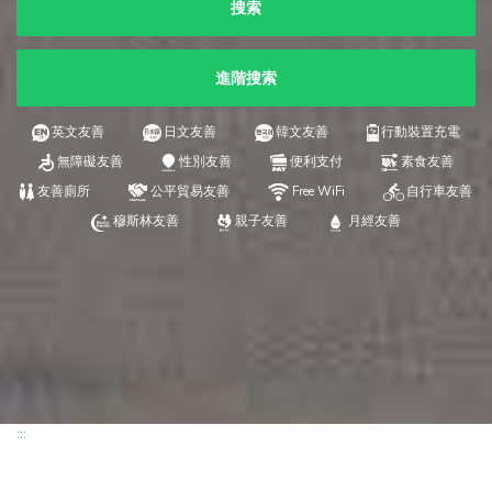
搜索
進階搜索
英文友善
日文友善
韓文友善
行動裝置充電
無障礙友善
性別友善
便利支付
素食友善
友善廁所
公平貿易友善
Free WiFi
自行車友善
穆斯林友善
親子友善
月經友善
:::