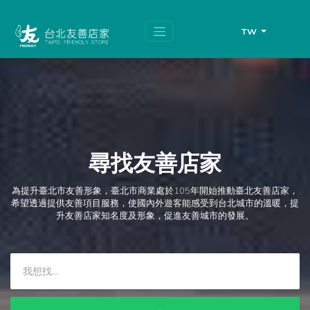
跳
頁
到
面
主
頂
TW
要
端
內
容
區
塊
尋找友善店家
為提升臺北市友善形象，臺北市商業處於105年開始推動臺北友善店家，
希望透過提供友善項目服務，使國內外遊客能感受到台北城市的溫暖，提
升友善店家知名度及形象，促進友善城市的發展。