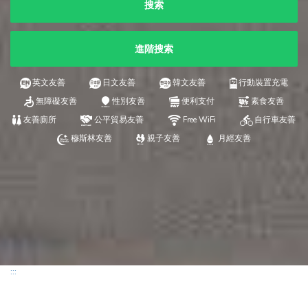
搜索
進階搜索
英文友善
日文友善
韓文友善
行動裝置充電
無障礙友善
性別友善
便利支付
素食友善
友善廁所
公平貿易友善
Free WiFi
自行車友善
穆斯林友善
親子友善
月經友善
:::