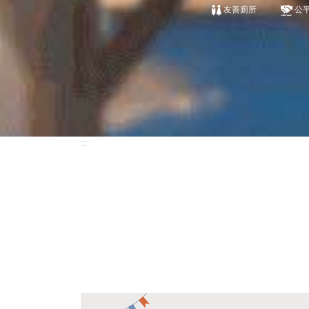
友善廁所
公
:::