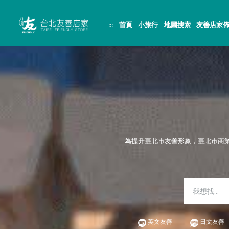
跳
頁
到
面
主
頂
:::
首頁
小旅行
地圖搜索
友善店家
要
端
內
容
區
塊
為提升臺北市友善形象，臺北市商
英文友善
日文友善