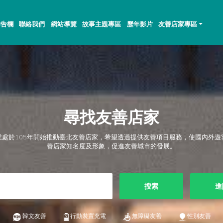
佈告欄
聯絡我們
網站導覽
故事主題專區
歷年影片
友善店家專區
尋找友善店家
業處於105年開始推動臺北友善店家，希望透過提供友善項目服務，使國內外遊
善店家知名度及形象，促進友善城市的發展。
搜索
進
韓文友善
行動裝置充電
無障礙友善
性別友善