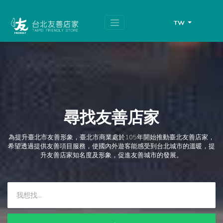
跳
頁
到
面
主
頂
TW
要
端
內
容
區
塊
尋找友善店家
為提升臺北市友善形象，臺北市商業處於105年開始推動臺北友善店家，
希望透過提供友善項目服務，使國內外遊客能感受到台北城市的溫暖，提
升友善店家知名度及形象，促進友善城市的發展。