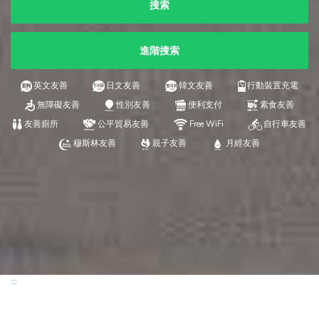
搜索
進階搜索
英文友善
日文友善
韓文友善
行動裝置充電
無障礙友善
性別友善
便利支付
素食友善
友善廁所
公平貿易友善
Free WiFi
自行車友善
穆斯林友善
親子友善
月經友善
:::