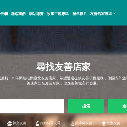
佈告欄
聯絡我們
網站導覽
故事主題專區
歷年影片
友善店家專區
尋找友善店家
業處於105年開始推動臺北友善店家，希望透過提供友善項目服務，使國內外遊
善店家知名度及形象，促進友善城市的發展。
搜索
進
韓文友善
行動裝置充電
無障礙友善
性別友善