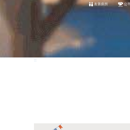
友善廁所
公
:::