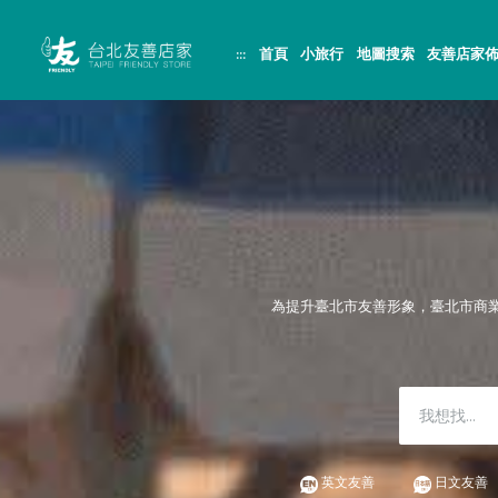
跳
頁
到
面
主
頂
:::
首頁
小旅行
地圖搜索
友善店家
要
端
內
容
區
塊
為提升臺北市友善形象，臺北市商
英文友善
日文友善