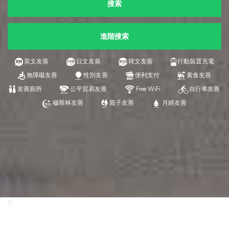
搜索
進階搜索
英文友善
日文友善
韓文友善
行動裝置充電
無障礙友善
性別友善
便利支付
素食友善
友善廁所
公平貿易友善
Free WiFi
自行車友善
穆斯林友善
親子友善
月經友善
:::