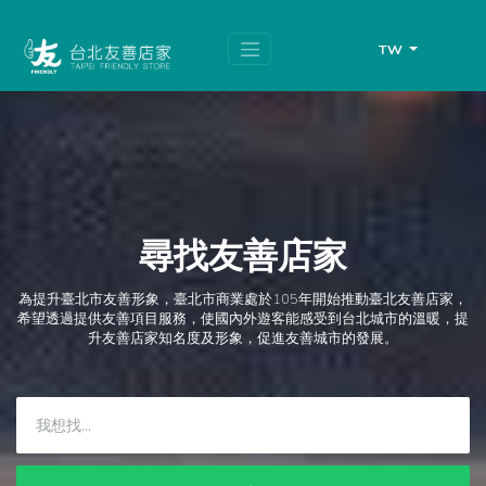
跳
頁
到
面
主
頂
TW
要
端
內
容
區
塊
尋找友善店家
為提升臺北市友善形象，臺北市商業處於105年開始推動臺北友善店家，
希望透過提供友善項目服務，使國內外遊客能感受到台北城市的溫暖，提
升友善店家知名度及形象，促進友善城市的發展。