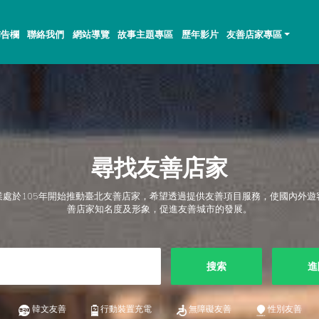
佈告欄
聯絡我們
網站導覽
故事主題專區
歷年影片
友善店家專區
尋找友善店家
業處於105年開始推動臺北友善店家，希望透過提供友善項目服務，使國內外遊
善店家知名度及形象，促進友善城市的發展。
搜索
進
韓文友善
行動裝置充電
無障礙友善
性別友善