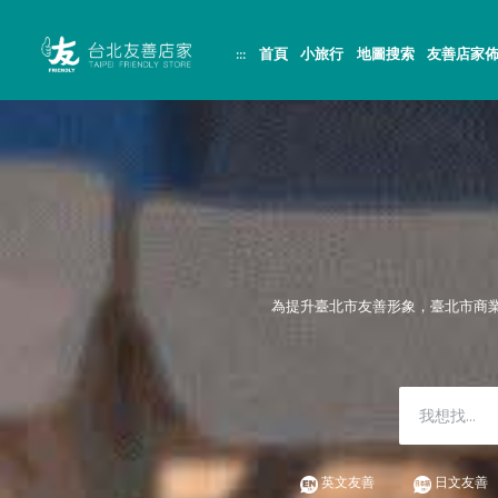
跳
頁
到
面
主
頂
:::
首頁
小旅行
地圖搜索
友善店家
要
端
內
容
區
塊
為提升臺北市友善形象，臺北市商
英文友善
日文友善