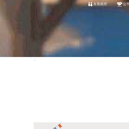
友善廁所
公
:::