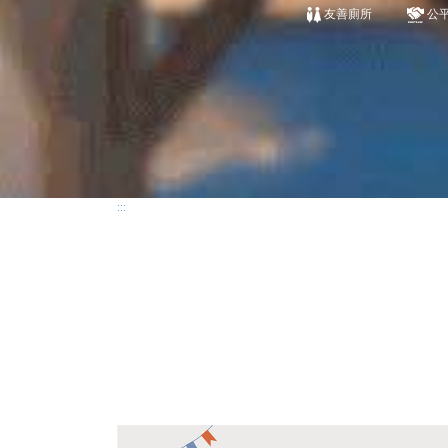
友善廁所
公
:::