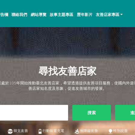
佈告欄
聯絡我們
網站導覽
故事主題專區
歷年影片
友善店家專區
尋找友善店家
業處於105年開始推動臺北友善店家，希望透過提供友善項目服務，使國內外遊
善店家知名度及形象，促進友善城市的發展。
搜索
進
韓文友善
行動裝置充電
無障礙友善
性別友善