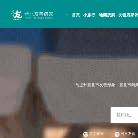
跳
頁
到
面
主
頂
:::
首頁
小旅行
地圖搜索
友善店家
要
端
內
容
區
塊
為提升臺北市友善形象，臺北市商
英文友善
日文友善