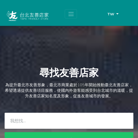
跳
頁
到
面
主
頂
TW
要
端
內
容
區
塊
尋找友善店家
為提升臺北市友善形象，臺北市商業處於105年開始推動臺北友善店家，
希望透過提供友善項目服務，使國內外遊客能感受到台北城市的溫暖，提
升友善店家知名度及形象，促進友善城市的發展。