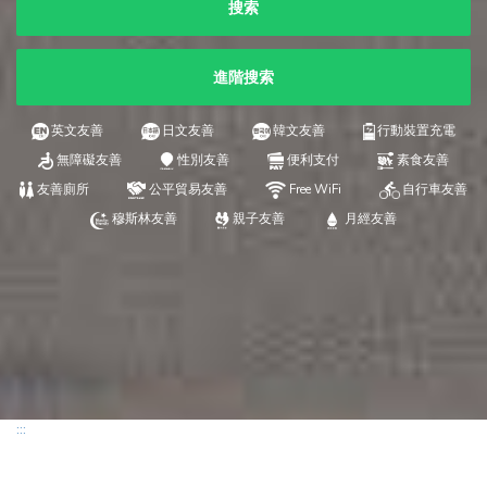
搜索
進階搜索
英文友善
日文友善
韓文友善
行動裝置充電
無障礙友善
性別友善
便利支付
素食友善
友善廁所
公平貿易友善
Free WiFi
自行車友善
穆斯林友善
親子友善
月經友善
:::