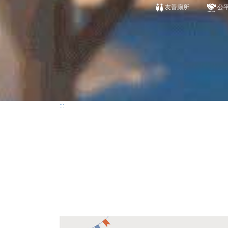
友善廁所
公
:::