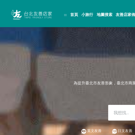
跳
頁
到
面
主
頂
:::
首頁
小旅行
地圖搜索
友善店家
要
端
內
容
區
塊
為提升臺北市友善形象，臺北市商
英文友善
日文友善