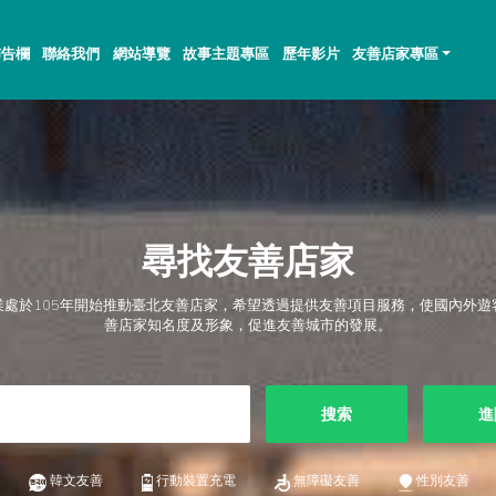
佈告欄
聯絡我們
網站導覽
故事主題專區
歷年影片
友善店家專區
尋找友善店家
業處於105年開始推動臺北友善店家，希望透過提供友善項目服務，使國內外遊
善店家知名度及形象，促進友善城市的發展。
搜索
進
韓文友善
行動裝置充電
無障礙友善
性別友善