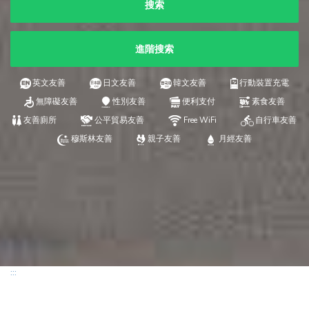
搜索
進階搜索
英文友善
日文友善
韓文友善
行動裝置充電
無障礙友善
性別友善
便利支付
素食友善
友善廁所
公平貿易友善
Free WiFi
自行車友善
穆斯林友善
親子友善
月經友善
:::