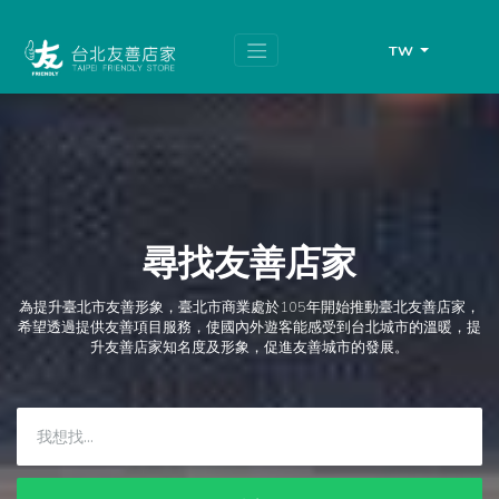
跳
頁
到
面
主
頂
TW
要
端
內
容
區
塊
尋找友善店家
為提升臺北市友善形象，臺北市商業處於105年開始推動臺北友善店家，
希望透過提供友善項目服務，使國內外遊客能感受到台北城市的溫暖，提
升友善店家知名度及形象，促進友善城市的發展。